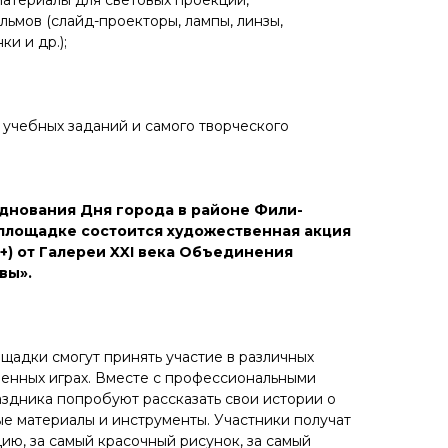
материалы для световых проекций,
льмов (слайд-проекторы, лампы, линзы,
и и др.);
 учебных заданий и самого творческого
зднования Дня города в районе Фили-
площадке состоится художественная акция
+) от Галереи XXI века Объединения
вы».
щадки смогут принять участие в различных
венных играх. Вместе с профессиональными
здника попробуют рассказать свои истории о
ые материалы и инструменты. Участники получат
ию, за самый красочный рисунок, за самый