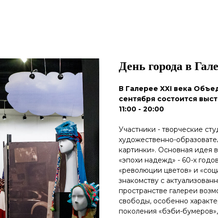
День города в Гал
В Галерее XXI века Объе
сентября состоится выста
11:00 - 20:00
Участники - творческие ст
художественно-образовате
картинки». Основная идея 
«эпохи надежд» - 60-х годо
«революции цветов» и «соц
знакомству с актуализован
пространстве галереи возм
свободы, особенно характе
поколения «бэби-бумеров»,