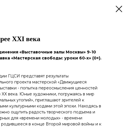
ерее XXI века
динения «Выставочные залы Москвы» 9-10
вка «Мастерская свободы: уроки 60-х» (0+).
удии ГЦСИ представят результаты
льного проекта мастерской «Движущиеся
выставки - попытка переосмысления ценностей
в XX века. Юные художники, погружаясь в мир
иальных утопий», приглашают зрителей к
ными культурными кодами этой эпохи. Находясь в
ожно ощутить радость творческого подъема и
рных для «времени молодых» - времени
 родившееся в конце Второй мировой войны и к