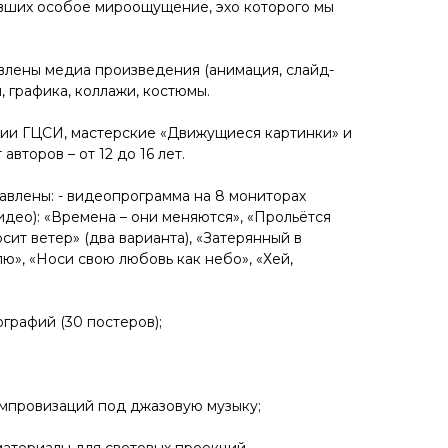
вших особое мироощущение, эхо которого мы
влены медиа произведения (анимация, слайд-
, графика, коллажи, костюмы.
дии ГЦСИ, мастерские «Движущиеся картинки» и
авторов – от 12 до 16 лет.
авлены: - видеопрограмма на 8 мониторах
идео): «Времена – они меняются», «Прольётся
сит ветер» (два варианта), «Затерянный в
лю», «Носи свою любовь как небо», «Хей,
графий (30 постеров);
импровизаций под джазовую музыку;