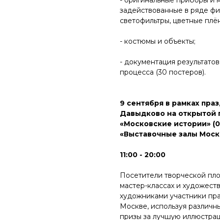
- оригинальные приборы и 
задействованные в ряде фи
светофильтры, цветные плёнк
- костюмы и объекты;
- документация результатов
процесса (30 постеров).
9 сентября в рамках пра
Давыдково на открытой 
«Московские истории» (0
«Выставочные залы Моск
11:00 - 20:00
Посетители творческой пло
мастер-классах и художест
художниками участники пра
Москве, используя различн
призы за лучшую иллюстрац