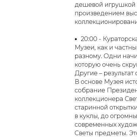
дешевой игрушкой в
произведением выс
коллекционировани
20:00 - Кураторск
Музеи, как и частн
разному. Одни начи
которую очень скр
Другие – результат 
В основе Музея ист
собрание Президе
коллекционера Светы
старинной открытк
в куклы, до огромн
современных худож
Светы предметы. Это